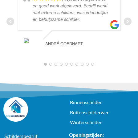
en goed werk afgeleverd. Bedrijf werkt
met externe schilders, was vriendelijke
en behulpzame schilder.
ANDRÉ GOEDHART
1
2
3
4
5
6
7
8
9
10
Binnenschilder
Buitenschilderwer
Winterschilder
Openingstijden:
Schildersbedrijf