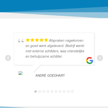
Afspraken nagekomen
en goed werk afgeleverd. Bedrijf werkt
met externe schilders, was vriendelijke
en behulpzame schilder.
ANDRÉ GOEDHART
1
2
3
4
5
6
7
8
9
10