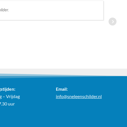
lder.
stijden:
Email:
 – Vrijdag
info@sneleenschilder.nl
7.30 uur