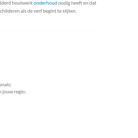
hilderd houtwerk
onderhoud
nodig heeft en dat
deren als de verf begint te slijten.
onals;
n jouw regio;