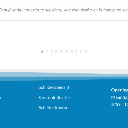
rijf werkt met externe schilders, was vriendelijke en behulpzame schi
1
2
3
4
5
6
7
8
9
10
Schildersbedrijf
Opening
Maandag
r
Kostenindicatie
9.00 – 1
Schilder kosten